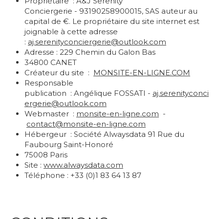
Propriétaire : A&J Serenity
Conciergerie - 93190258900015, SAS auteur au
capital de €. Le propriétaire du site internet est
joignable à cette adresse
:
aj.serenityconciergerie@
outlook.com
Adresse : 229 Chemin du Galon Bas
34800 CANET
Créateur du site :
MONSITE-EN-LIGNE.COM
Responsable
publication : Angélique FOSSATI -
aj.serenityconci
ergerie@
outlook.com
Webmaster :
monsite-en-ligne.com
-
contact@monsite-en-ligne.com
Hébergeur : Société Alwaysdata 91 Rue du
Faubourg Saint-Honoré
75008 Paris
Site :
www.alwaysdata.com
Téléphone : +33 (0)1 83 64 13 87